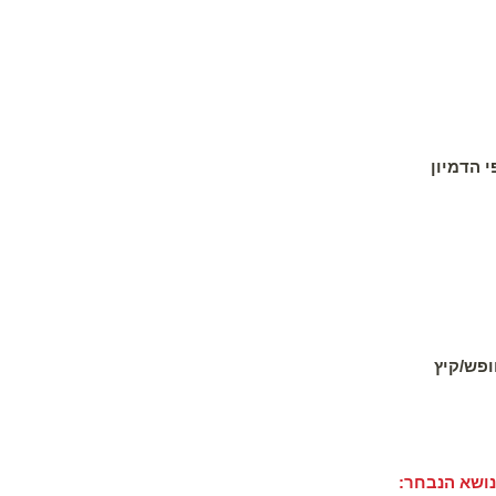
י הדמיון
ופש/קיץ
נושא הנבחר: