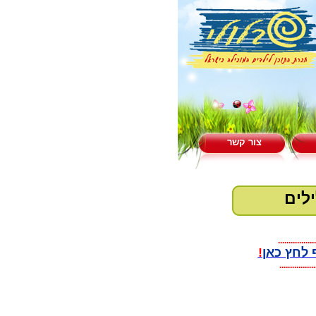
צור קשר
לים
..................
 לחץ כאן
!
.................