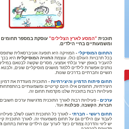
תוכנית
"המסע לארץ הצלילים"
עוסקת במספר תחומים 
ומשמעותיים בחיי הילדים.
התחום המוסיקלי
-
המוזיקה היא תופעה אוניברסאלית שתופסת
בכל תרבויות העולם כולו. עוצמת
החוויה המוסיקלית
היא בכך 
להעביר באופן ישיר ובלתי אמצעי, מסרים שקשה לבטאם במילים. 
נותנים אפשרות לילדים ללמוד מושגים מוסיקליים שונים, ולבט
רגשיים וחברתיים בדרכים שונות.
תחום פיתוח הדמיון והיצירתיות
-
התוכנית מעודדת את דמיון 
היצירתיות, תחומים אילו הינם קריטיים ומשמעותיים בהתפתחותו
פעילויות רבות בתוכנית שלנו מקדמות תחום זה.
ערכים
- פעילויות רבות לאורך התוכנית מדגישות ערכים חשובים 
חברות
,
הקשבה
,
סבלנות
ועוד.
תחום ריגשי - חברתי
-
לאורך כל התוכנית דאגנו לשלב פעילויות
לעבוד עם הילדים גם על תחום משמעותי זה. לאורך התוכנית קיי
יש ליווי והדרכה צמודים כיצד לערוך עם הילדים שיחות בתחום
ה
מדוייקת להרחבה.